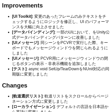
Improvements
[UI Toolkit]
: 変更のあったフレームのみテキストをチ
ェックするようにロジックを修正し、UI のパフォーマ
ンスを大幅に向上させました
[データバインディング]
: 一部のUIにおいて、をUnity公
式データバインディングパターンに改善しました
[UIメッセージ]
: 同シーンをPCVRで実行した際、キー
ボードでもメッセージウィンドウを閉じられるように
しました
[UIメッセージ]
: PCVR用にメッセージウィンドウの閉
じるボタンの表示・非表示機能を追加しました
[テスト]
: async void SetUp/TearDownをNUnit対応の同
期版に変更しました
Changes
[軌道選択リスト]
: 軌道リストをスクロールからページ
ネーション方式に変更しました
[ローカライゼーション]
: デフォルトの言語を日本語か
ら英語に変更しました