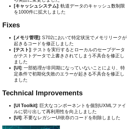
[キャッシュシステム]
: 軌道データのキャッシュ数制限
を1000件に拡大しました
Fixes
[メモリ管理]
: S702において特定状況でメモリリークが
起きるコードを修正しました
[テスト]
: テストを実行するとローカルのセーブデータ
がテストデータで上書きされてしまう不具合を修正し
ました
[UI]
: 一部処理が非同期になっていないことにより、特
定条件で初期化失敗のエラーが起きる不具合を修正し
ました
Technical Improvements
[UI Toolkit]
: 巨大なコンポーネントを個別UXMLファイ
ルに切り出して再利用性を向上しました
[UI]
: 不要なレガシーUI依存のコードを削除しました