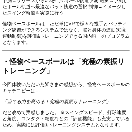
予測→リリースから0.2秒でのボール軌道予測 選択→予測し
たボール軌道へ最適なバット軌道の選択 制御→イメージし
たスイング軌道を実際に行う
怪物ベースボールは、ただ単にVRで様々な投手とバッティ
ング練習ができるシステムではなく、脳と身体の連動(知覚
運動制御)を評価&トレーニングできる国内唯一のプログラム
となります。
・怪物ベースボールは「究極の素振り
トレーニング」
今回体験いただいた皆さまの感想から、怪物ベースボールの
キャチコピーは…
「当てる力を高める！究極の素振りトレーニング」
だと改めて実感しました。 ※スイングスピード、打球速度
と角度、コンタクト精度などの「評価機能」も充実している
ため、実際には評価&トレーニングシステムとなります。