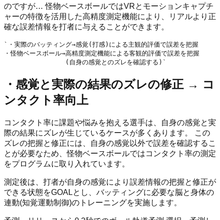
のですが… 怪物ベースボールではVRとモーションキャプチ
ャーの特徴を活用した高精度測定機能により、リアルより正
確な誤差情報を打者に与えることができます。
`・実際のバッティング→感覚(打感)による主観的評価で誤差を把握

・怪物ベースボール→高精度測定機能による客観的評価で誤差を把握

・感覚と実際の結果のズレの修正 → コ
ンタクト率向上
コンタクト率に課題や悩みを抱える選手は、自身の感覚と実
際の結果にズレが生じているケースが多くあります。 この
ズレの把握と修正には、自身の感覚以外で誤差を確認するこ
とが必要なため、怪物ベースボールではコンタクト率の測定
をプログラムに取り入れています。
測定後は、打者が自身の感覚により誤差情報の把握と修正が
できる状態をGOALとし、バッティングに必要な脳と身体の
連動(知覚運動制御)のトレーニングを実施します。