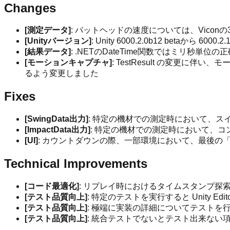
Changes
[測定データ]
: バットヘッドの速度については、Vicon
[Unityバージョン]
: Unity 6000.2.0b12 betaから 6
[結果データ]
: .NETのDateTime関数ではミリ秒単
[モーションキャプチャ]
: TestResult の変更に伴
るよう変更しました
Fixes
[SwingData出力]
: 特定の機材での測定時において、
[ImpactData出力]
: 特定の機材での測定時において、
[UI]
: カウントダウンの際、一部環境において、最後の「
Technical Improvements
[コード最適化]
: リプレイ時におけるタイムスタンプ
[テスト品質向上]
: 特定のテストを実行すると Unity E
[テスト品質向上]
: 極端に実装の詳細についてテストを
[テスト品質向上]
: 統合テストでないとテスト出来な