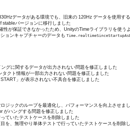
の330Hzデータがある環境でも、旧来の 120Hz データを使
000.2.1f stableバージョンに移行しました
位の正確性が保証できなかったため、UnityのTimeライブラリを使
い、モーションキャプチャーのデータも
Time.realtimeSinceStartupAs
スイングに関するデータが出力されない問題を修正しました
コンタクト情報が一部出力されない問題を修正しました
START」が表示されない不具合を修正しました
探索ロジックのループを最適化し、パフォーマンスを向上させま
ditor がハングする問題を修正しました
行っていたテストケースを削除しました
い項目を、無理やり単体テストで行っていたテストケースを削除