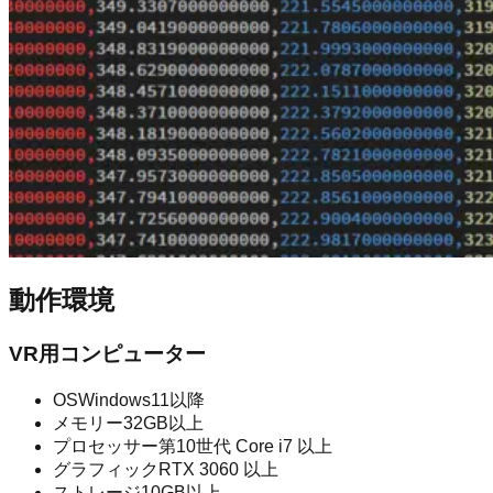
動作環境
VR用コンピューター
OS
Windows11以降
メモリー
32GB以上
プロセッサー
第10世代 Core i7 以上
グラフィック
RTX 3060 以上
ストレージ
10GB以上