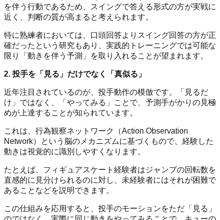
を伴う行動であるため、スイングで答える形式の方が実戦に
近く、判断の質が高まると考えられます。
特に熟練者においては、口頭回答よりスイング回答の方が正
確だったという研究もあり、実践的トレーニングでは可能な
限り「動きを伴う予測」を取り入れることが望まれます。
2. 投手を「見る」だけでなく「真似る」
近年注目されているのが、投手動作の模倣です。「見るだ
け」ではなく、「やってみる」ことで、予測手がかりの見極
めが上達することが知られています。
これは、行為観察ネットワーク（Action Observation
Network）という脳のメカニズムに基づくもので、経験した
動きは視覚的に識別しやすくなります。
たとえば、フィギュアスケート経験者はジャンプの回転数を
直感的に見分けられるのに対し、未経験者にはそれが困難で
あることなどを説明できます。
この仕組みを応用すると、投手のモーションをただ「見る」
のではなく、実際に同じ動きをやってみることで、キューの