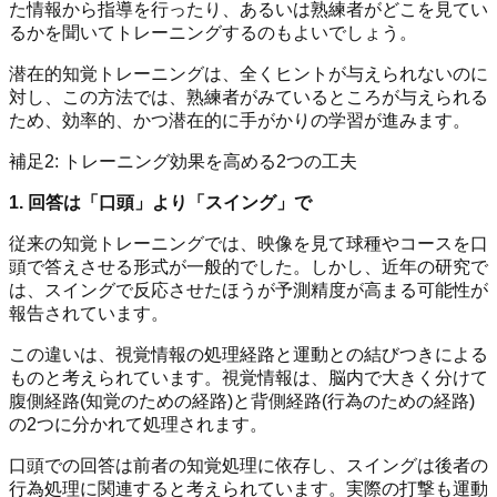
た情報から指導を行ったり、あるいは熟練者がどこを見てい
るかを聞いてトレーニングするのもよいでしょう。
潜在的知覚トレーニングは、全くヒントが与えられないのに
対し、この方法では、熟練者がみているところが与えられる
ため、効率的、かつ潜在的に手がかりの学習が進みます。
補足2: トレーニング効果を高める2つの工夫
1. 回答は「口頭」より「スイング」で
従来の知覚トレーニングでは、映像を見て球種やコースを口
頭で答えさせる形式が一般的でした。しかし、近年の研究で
は、スイングで反応させたほうが予測精度が高まる可能性が
報告されています。
この違いは、視覚情報の処理経路と運動との結びつきによる
ものと考えられています。視覚情報は、脳内で大きく分けて
腹側経路(知覚のための経路)と背側経路(行為のための経路)
の2つに分かれて処理されます。
口頭での回答は前者の知覚処理に依存し、スイングは後者の
行為処理に関連すると考えられています。実際の打撃も運動