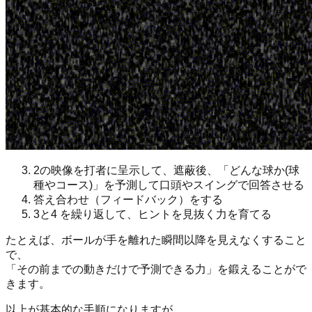
2の映像を打者に呈示して、遮蔽後、「どんな球か(球
種やコース)」を予測して口頭やスイングで回答させる
答え合わせ（フィードバック）をする
3と4 を繰り返して、ヒントを見抜く力を育てる
たとえば、ボールが手を離れた瞬間以降を見えなくすること
で、
「その前までの動きだけで予測できる力」を鍛えることがで
きます。
以上が基本的な手順になりますが、