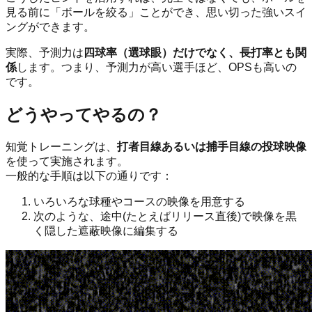
見る前に「ボールを絞る」ことができ、思い切った強いスイ
ングができます。
実際、予測力は
四球率（選球眼）だけでなく、長打率とも関
係
します。つまり、予測力が高い選手ほど、OPSも高いの
です。
どうやってやるの？
知覚トレーニングは、
打者目線あるいは捕手目線の投球映像
を使って実施されます。
一般的な手順は以下の通りです：
いろいろな球種やコースの映像を用意する
次のような、途中(たとえばリリース直後)で映像を黒
く隠した遮蔽映像に編集する