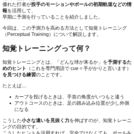
優れた打者が
投手のモーションやボールの初期軌道などの情
報
を活用して、
早期に予測を行っていることを紹介しました。
今回は、この予測力を高める方法として知覚トレーニング
（Perceptual Training）について解説します。
知覚トレーニングって何？
知覚トレーニングとは、「どんな球が来るか」を
予測するた
めのヒント
（これを専門用語で cue = 手がかりと言います）
を見つける練習
のことです。
たとえば…
カーブを投げるときは、手首の角度がいつもと違う
アウトコースのときは、足の踏み込み位置が少し外側
になる
こうした
小さな違いを見抜く力
を伸ばすのが、知覚トレーニ
ングの目的です。
こうしたヒントを活用すれば、完全ではなくても、ボールを