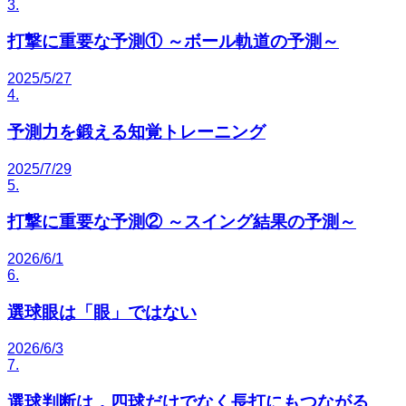
3
.
打撃に重要な予測① ～ボール軌道の予測～
2025/5/27
4
.
予測力を鍛える知覚トレーニング
2025/7/29
5
.
打撃に重要な予測② ～スイング結果の予測～
2026/6/1
6
.
選球眼は「眼」ではない
2026/6/3
7
.
選球判断は，四球だけでなく長打にもつながる